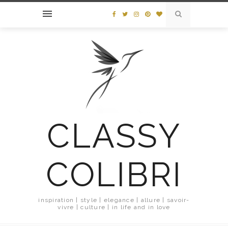
CLASSY
COLIBRI
inspiration | style | elegance | allure | savoir-
vivre | culture | in life and in love