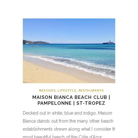
BEACHES
,
LIFESTYLE
,
RESTAURANTS
MAISON BIANCA BEACH CLUB |
PAMPELONNE | ST-TROPEZ
Decked out in white, blue and indigo, Maison
Bianca stands out from the many other beach
establishments strewn along what I consider the
most beautiful beach of the Côte d’Azur.…