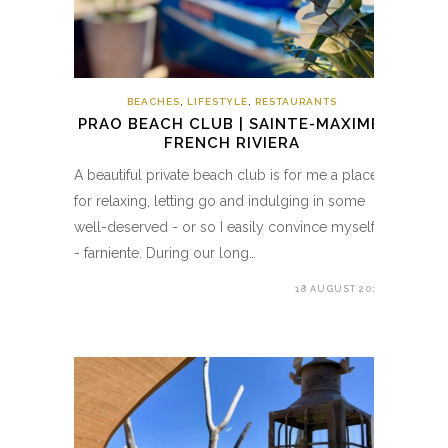
BEACHES
,
LIFESTYLE
,
RESTAURANTS
PRAO BEACH CLUB | SAINTE-MAXIME,
FRENCH RIVIERA
A beautiful private beach club is for me a place
for relaxing, letting go and indulging in some
well-deserved - or so I easily convince myself
- farniente. During our long…
18 AUGUST 2018