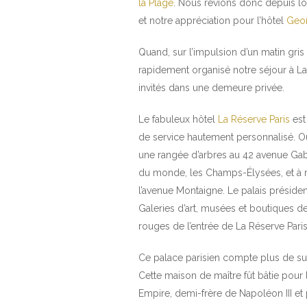
la Plage
. Nous rèvions donc depuis lon
et notre appréciation pour l’hôtel
Geo
Quand, sur l’impulsion d’un matin gris
rapidement organisé notre séjour à L
invités dans une demeure privée.
Le fabuleux hôtel
La Réserve Paris
est 
de service hautement personnalisé. Ouv
une rangée d’arbres au 42 avenue Gabr
du monde, les Champs-Élysées, et à 
l’avenue Montaigne. Le palais président
Galeries d’art, musées et boutiques 
rouges de l’entrée de La Réserve Paris
Ce palace parisien compte plus de su
Cette maison de maître fût bâtie pou
Empire, demi-frère de Napoléon III et pe