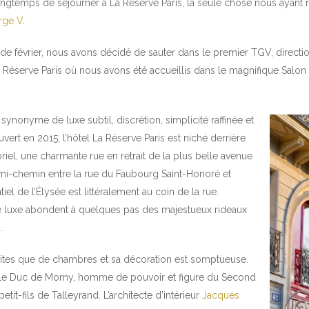
gtemps de séjourner à La Réserve Paris, la seule chose nous ayant ret
rge V
.
 de février, nous avons décidé de sauter dans le premier TGV, directio
a Réserve Paris où nous avons été accueillis dans le magnifique Salo
synonyme de luxe subtil, discrétion, simplicité raffinée et
ert en 2015, l’hôtel La Réserve Paris est niché derrière
iel, une charmante rue en retrait de la plus belle avenue
mi-chemin entre la rue du Faubourg Saint-Honoré et
iel de l’Élysée est littéralement au coin de la rue.
de luxe abondent à quelques pas des majestueux rideaux
.
ites que de chambres et sa décoration est somptueuse.
r le Duc de Morny, homme de pouvoir et figure du Second
tit-fils de Talleyrand. L’architecte d’intérieur
Jacques