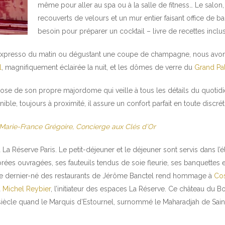
même pour aller au spa ou à la salle de fitness… Le salon
recouverts de velours et un mur entier faisant office de ba
besoin pour préparer un cocktail – livre de recettes inclus
re expresso du matin ou dégustant une coupe de champagne, nous av
l
, magnifiquement éclairée la nuit, et les dômes de verre du
Grand Pal
e de son propre majordome qui veille à tous les détails du quotidien
ble, toujours à proximité, il assure un confort parfait en toute discrét
 Marie-France Grégoire, Concierge aux Clés d’Or
La Réserve Paris. Le petit-déjeuner et le déjeuner sont servis dans l
ées ouvragées, ses fauteuils tendus de soie fleurie, ses banquettes 
. Le dernier-né des restaurants de Jérôme Banctel rend hommage à
Cos
à
Michel Reybier
, l’initiateur des espaces La Réserve. Ce château du 
iècle quand le Marquis d’Estournel, surnommé le Maharadjah de Saint