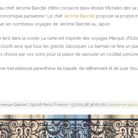
u au chef Jérome Banctel d’être consacré deux étoiles Michelin dès sa
tronomique parisienne ! Le chef
Jérôme Banctel
propose sa propre int
rés par les nombreux voyages de Jérôme Banctel au Japon.
que tard dans la soirée. La carte est inspirée des voyages Marquis d’Est
lusifs ainsi que tous les grands classiques. Le barman se fera un plai
ts choisis par vos soins pour le plaisir de savourer un cocktail personn
 une merveilleuse parenthèse de beauté, de raffinement et de luxe. No
enue Gabriel | 75008 Paris | France | +33 (0)1 58 36 60 60 |
lareserve-paris