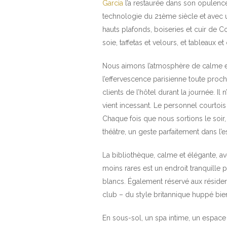
Garcia
l’a restaurée dans son opulenc
technologie du 21ème siècle et avec 
hauts plafonds, boiseries et cuir de 
soie, taffetas et velours, et tableaux e
Nous aimons l’atmosphère de calme et d’
l’effervescence parisienne toute proch
clients de l’hôtel durant la journée. I
vient incessant. Le personnel courtoi
Chaque fois que nous sortions le soir
théâtre, un geste parfaitement dans l’e
La bibliothèque, calme et élégante, a
moins rares est un endroit tranquille po
blancs. Également réservé aux résidents
club – du style britannique huppé bien
En sous-sol, un spa intime, un espace