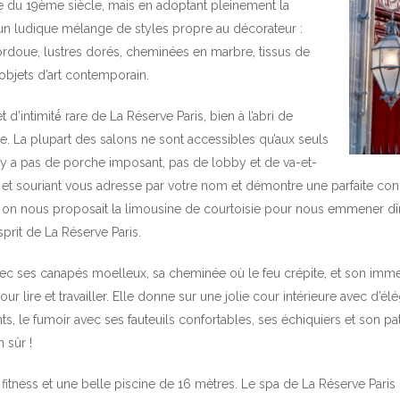
e du 19ème siècle, mais en adoptant pleinement la
un ludique mélange de styles propre au décorateur :
Cordoue, lustres dorés, cheminées en marbre, tissus de
t objets d’art contemporain.
intimité́ rare de La Réserve Paris, bien à l’abri de
e. La plupart des salons ne sont accessibles qu’aux seuls
l n’y a pas de porche imposant, pas de lobby et de va-et-
s et souriant vous adresse par votre nom et démontre une parfaite c
, on nous proposait la limousine de courtoisie pour nous emmener dî
sprit de La Réserve Paris.
vec ses canapés moelleux, sa cheminée où le feu crépite, et son immen
ur lire et travailler. Elle donne sur une jolie cour intérieure avec d’él
, le fumoir avec ses fauteuils confortables, ses échiquiers et son pati
 sûr !
 fitness et une belle piscine de 16 mètres. Le spa de La Réserve Pari