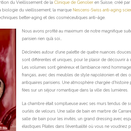
ntion du Vieillissement de la
Clinique de Genolier
en Suisse, créé par
a biologie du vieillissement, la marque
Nescens-Swiss anti-aging sci
hniques better-aging et des cosméceutiques anti–âge.
Nous avons profité au maximum de notre magnifique suit
parisien rien qu’à soi…
Déclinées autour d’une palette de quatre nuances douces, 
sont différentes et uniques, pour le plaisir de découvrir à
Les volumes sont généreux et l’ambiance rend hommage a
français, avec des meubles de style napoléonien et des o
antiquaires parisiens. Une atmosphère chargée d’histoire
fées sur un séjour romantique dans la ville des lumières.
La chambre était somptueuse avec ses murs tendus de so
ourlés de velours. Une salle de bain en marbre de Carrar
salle de bain pour les invités, un grand dressing avec esp
élastiques Pilates dans l’éventualité où vous ne voudriez 