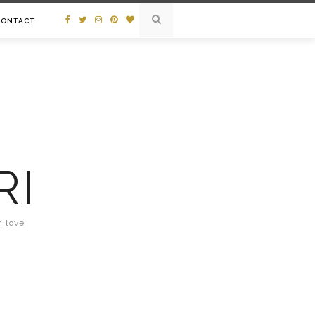
CONTACT
RI
n love