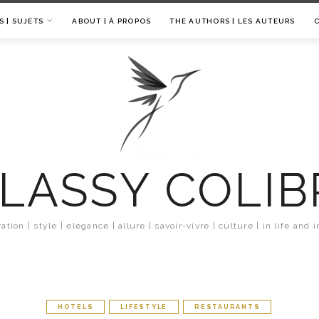
S | SUJETS
ABOUT | À PROPOS
THE AUTHORS | LES AUTEURS
LASSY COLIB
ration | style | elegance | allure | savoir-vivre | culture | in life and i
HOTELS
LIFESTYLE
RESTAURANTS