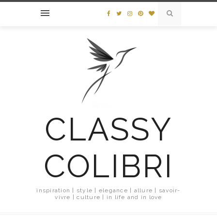
CLASSY
COLIBRI
inspiration | style | elegance | allure | savoir-
vivre | culture | in life and in love