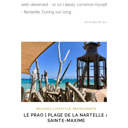
well-deserved - or so I easily convince myself
- farniente. During our long…
18 AUGUST 2018
BEACHES
,
LIFESTYLE
,
RESTAURANTS
LE PRAO | PLAGE DE LA NARTELLE À
SAINTE-MAXIME