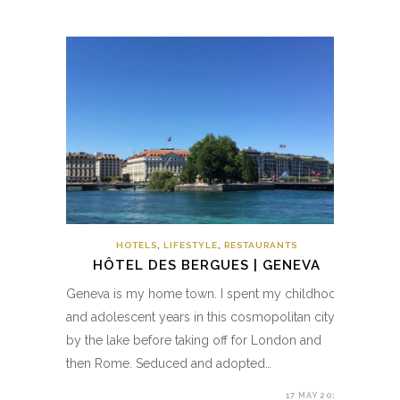
HOTELS
,
LIFESTYLE
,
RESTAURANTS
HÔTEL DES BERGUES | GENEVA
Geneva is my home town. I spent my childhood
and adolescent years in this cosmopolitan city
by the lake before taking off for London and
then Rome. Seduced and adopted…
17 MAY 2019