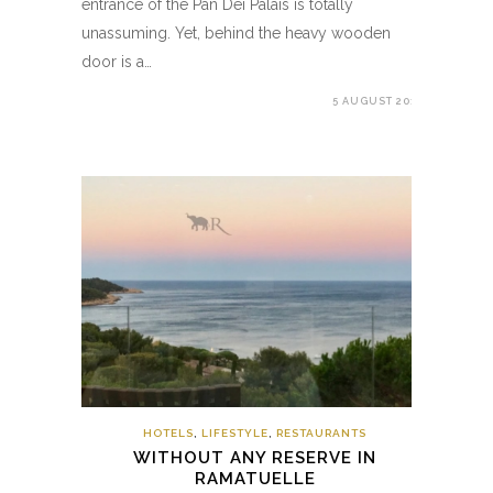
entrance of the Pan Deï Palais is totally
unassuming. Yet, behind the heavy wooden
door is a…
5 AUGUST 2017
HOTELS
,
LIFESTYLE
,
RESTAURANTS
WITHOUT ANY RESERVE IN
RAMATUELLE