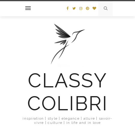
CLASSY
COLIBRI
inspiration | style | elegance | allure | savoir-
vivre | culture | in life and in love