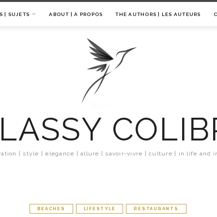
S | SUJETS
ABOUT | À PROPOS
THE AUTHORS | LES AUTEURS
LASSY COLIB
ration | style | elegance | allure | savoir-vivre | culture | in life and i
BEACHES
LIFESTYLE
RESTAURANTS