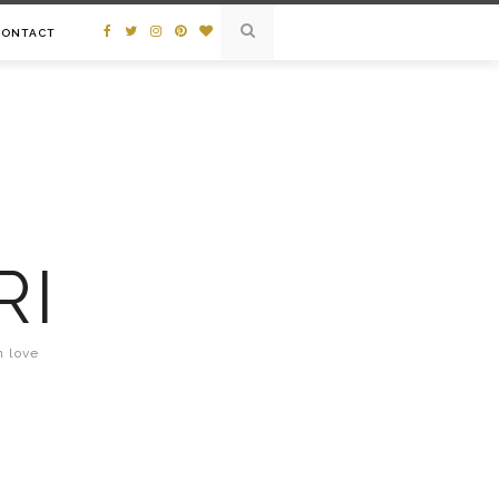
CONTACT
RI
n love