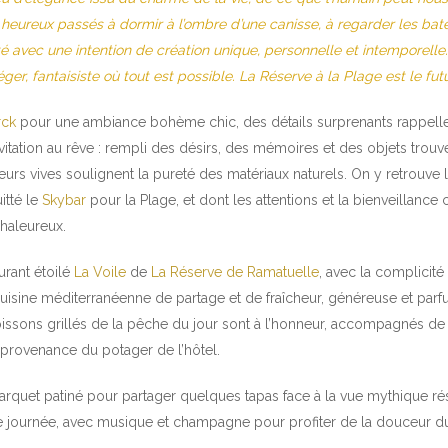
s heureux passés à dormir à l’ombre d’une canisse, à regarder les bate
té avec une intention de création unique, personnelle et intemporelle.
 léger, fantaisiste où tout est possible. La Réserve à la Plage est le fu
rck
pour une ambiance bohème chic, des détails surprenants rappellent
vitation au rêve : rempli des désirs, des mémoires et des objets trouv
urs vives soulignent la pureté des matériaux naturels. On y retrouve la 
itté le
Skybar
pour la Plage, et dont les attentions et la bienveillance
chaleureux.
urant étoilé
La Voile
de
La Réserve de Ramatuelle
, avec la complicité
 cuisine méditerranéenne de partage et de fraîcheur, généreuse et pa
oissons grillés de la pêche du jour sont à l’honneur, accompagnés d
 provenance du potager de l’hôtel.
rquet patiné pour partager quelques tapas face à la vue mythique résu
n de journée, avec musique et champagne pour profiter de la douceur d