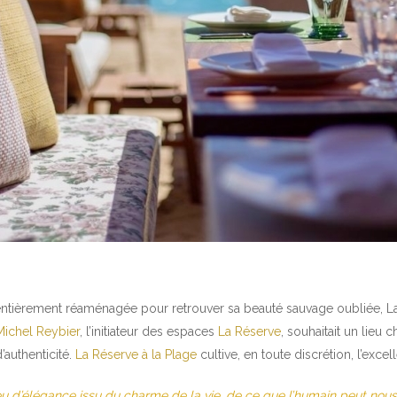
ntièrement réaménagée pour retrouver sa beauté sauvage oubliée, La 
Michel Reybier
, l’initiateur des espaces
La Réserve
, souhaitait un lieu c
’authenticité.
La Réserve à la Plage
cultive, en toute discrétion, l’excell
ieu d’élégance issu du charme de la vie, de ce que l’humain peut nous