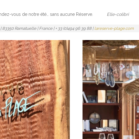
e rendez-vous de notre été… sans aucune Réserve.
Elle-colibri
 | 83350 Ramatuelle | France | + 33 (0)494 96 39 88 |
lareserve-plage.com