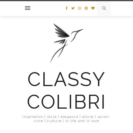
CLASSY
COLIBRI
inspiration | style | elegance | allure | savoir-
vivre | culture | in life and in love