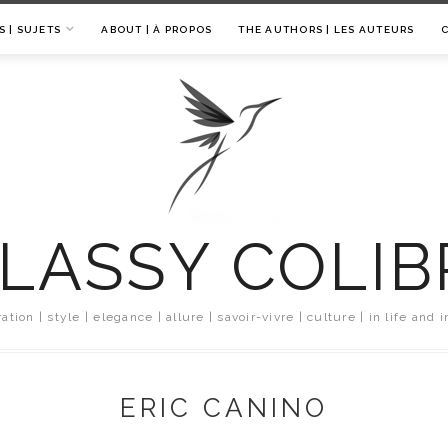
S | SUJETS
ABOUT | À PROPOS
THE AUTHORS | LES AUTEURS
LASSY COLIB
ration | style | elegance | allure | savoir-vivre | culture | in life and i
ERIC CANINO