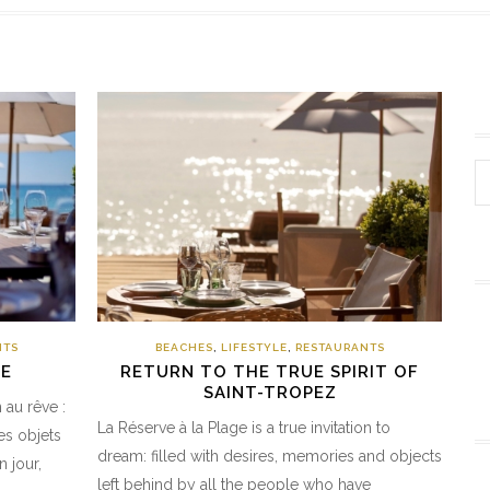
NTS
BEACHES
,
LIFESTYLE
,
RESTAURANTS
GE
RETURN TO THE TRUE SPIRIT OF
SAINT-TROPEZ
 au rêve :
La Réserve à la Plage is a true invitation to
es objets
dream: filled with desires, memories and objects
n jour,
left behind by all the people who have