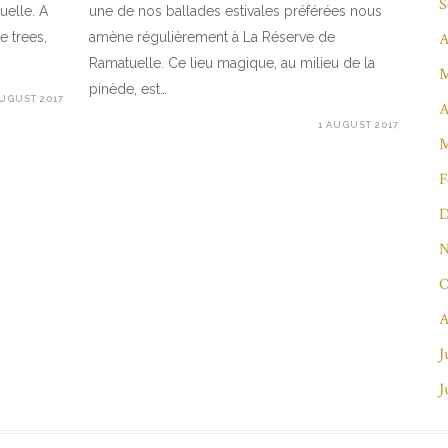
S
uelle. A
une de nos ballades estivales préférées nous
e trees,
amène régulièrement à La Réserve de
A
Ramatuelle. Ce lieu magique, au milieu de la
M
pinède, est…
AUGUST 2017
A
1 AUGUST 2017
M
F
D
N
O
A
J
J