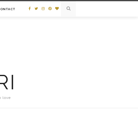
CONTACT
RI
n love