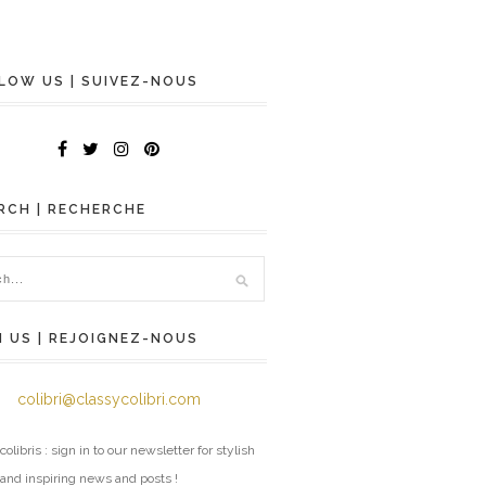
LOW US | SUIVEZ-NOUS
RCH | RECHERCHE
N US | REJOIGNEZ-NOUS
colibri@classycolibri.com
colibris : sign in to our newsletter for stylish
 and inspiring news and posts !