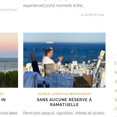
experienced joyful moments at the…
AUGUST 2019
21 AUGUST 2019
D
M
D
A
TS
HOTELS
,
LIFESTYLE
,
RESTAURANTS
M
 IN
SANS AUCUNE RÉSERVE À
RAMATUELLE
O
rives takes
Parmi pins parasol, vignobles, chênes et oliviers,