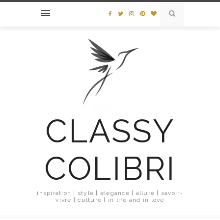
CLASSY
COLIBRI
inspiration | style | elegance | allure | savoir-
vivre | culture | in life and in love