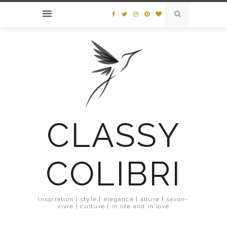
CLASSY
COLIBRI
inspiration | style | elegance | allure | savoir-
vivre | culture | in life and in love