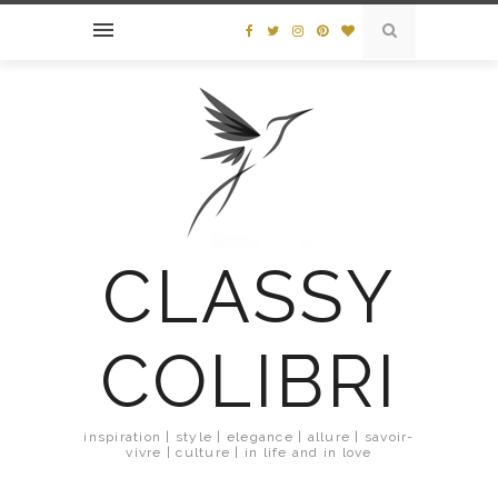
CLASSY
COLIBRI
inspiration | style | elegance | allure | savoir-
vivre | culture | in life and in love