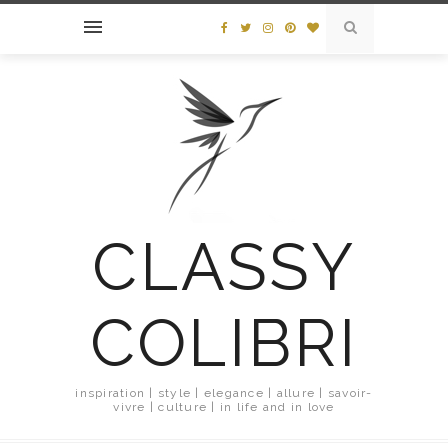
CLASSY
COLIBRI
inspiration | style | elegance | allure | savoir-
vivre | culture | in life and in love