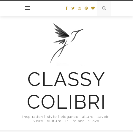
CLASSY
COLIBRI
inspiration | style | elegance | allure | savoir-
vivre | culture | in life and in love