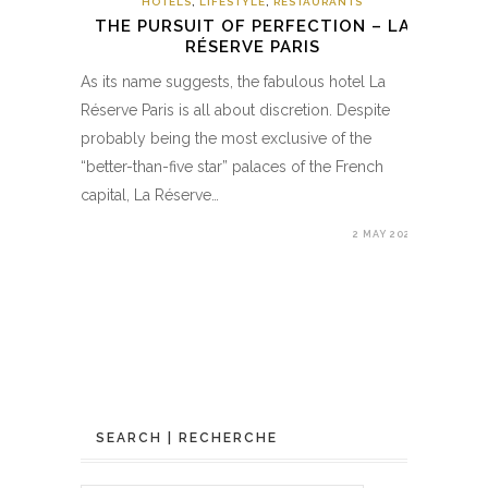
HOTELS
,
LIFESTYLE
,
RESTAURANTS
THE PURSUIT OF PERFECTION – LA
RÉSERVE PARIS
As its name suggests, the fabulous hotel La
Réserve Paris is all about discretion. Despite
probably being the most exclusive of the
“better-than-five star” palaces of the French
capital, La Réserve…
2 MAY 2020
SEARCH | RECHERCHE