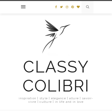
CLASSY
COLIBRI
inspiration | style | elegance | allure | savoir-
vivre | culture | in life and in love