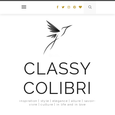
CLASSY
COLIBRI
inspiration | style | elegance | allure | savoir-
vivre | culture | in life and in love