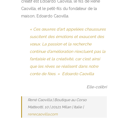
créatif est Edoardo Caovilla, le fils de René
Caovilla, et le petit-fils du fondateur de la
maison, Edoardo Caovilla.
« Ces œuvres d’art appelées chaussur
es
susciten
t des émotions et exaucent des
vœux. La passion et la recherche
continue d’amélioration n’excluent pas la
fantaisie et la créativité, car c’est ainsi
que les rêves se réalisent dans notre
conte de fées. » Edoardo Caovilla
Elle-colibri
René Caovilla | Boutique au Corso
Matteotti, 10 | 20121 Milan | Italie |
renecaovilla.com