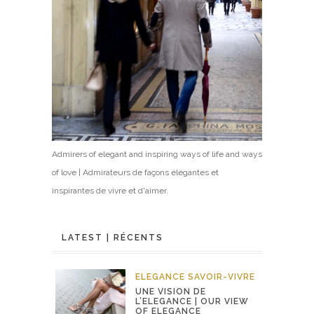
Admirers of elegant and inspiring ways of life and ways
of love | Admirateurs de façons élégantes et
inspirantes de vivre et d'aimer.
LATEST | RÉCENTS
ELEGANCE
SAVOIR-VIVRE
UNE VISION DE
L’ELEGANCE | OUR VIEW
OF ELEGANCE