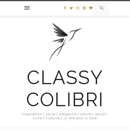
CLASSY
COLIBRI
inspiration | style | elegance | allure | savoir-
vivre | culture | in life and in love