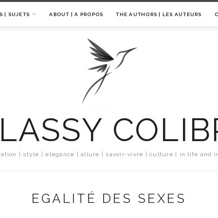
S | SUJETS
ABOUT | À PROPOS
THE AUTHORS | LES AUTEURS
LASSY COLIB
ration | style | elegance | allure | savoir-vivre | culture | in life and i
EGALITÉ DES SEXES