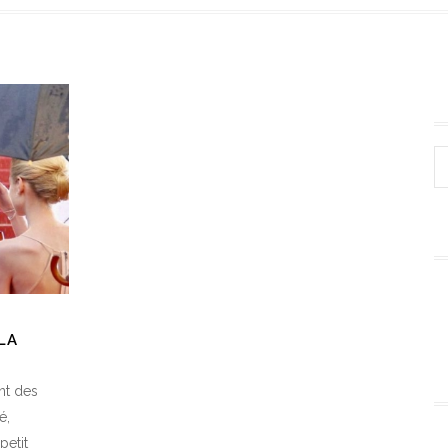
LA
nt des
é,
petit