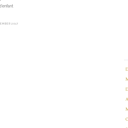
’enfant
CEMBER 2017
D
M
D
A
M
O