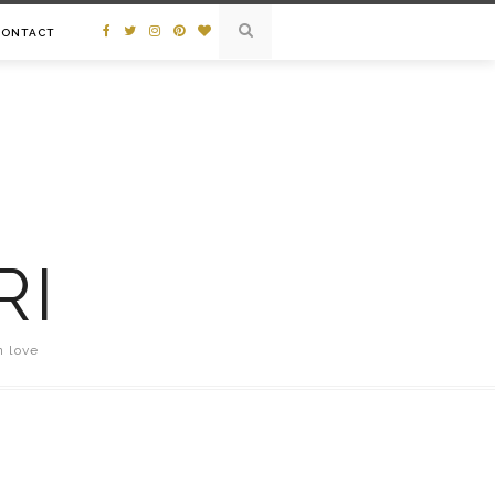
CONTACT
RI
n love