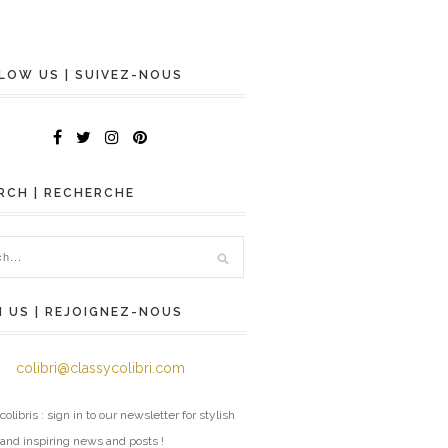
LOW US | SUIVEZ-NOUS
RCH | RECHERCHE
N US | REJOIGNEZ-NOUS
colibri@classycolibri.com
colibris : sign in to our newsletter for stylish
 and inspiring news and posts !